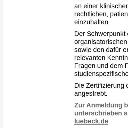
an einer klinische
rechtlichen, patie
einzuhalten.
Der Schwerpunkt d
organisatorischen
sowie den dafür e
relevanten Kenntn
Fragen und dem F
studienspezifischer
Die Zertifizierun
angestrebt.
Zur Anmeldung bi
unterschrieben 
luebeck.de