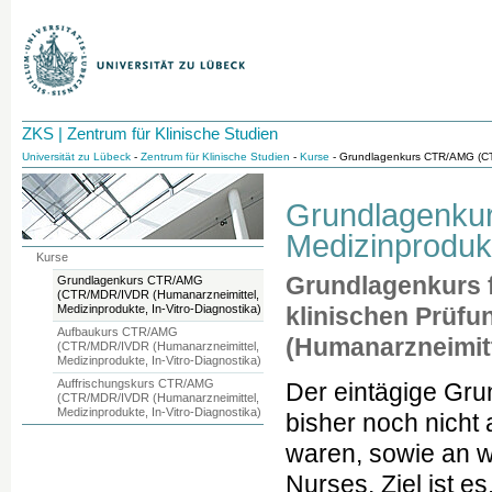
ZKS | Zentrum für Klinische Studien
Universität zu Lübeck
-
Zentrum für Klinische Studien
-
Kurse
- Grundlagenkurs CTR/AMG (CTR
Grundlagenku
Medizinprodukt
Kurse
Grundlagenkurs f
Grundlagenkurs CTR/AMG
(CTR/MDR/IVDR (Humanarzneimittel,
Medizinprodukte, In-Vitro-Diagnostika)
klinischen Prüfu
Aufbaukurs CTR/AMG
(Humanarzneimitt
(CTR/MDR/IVDR (Humanarzneimittel,
Medizinprodukte, In-Vitro-Diagnostika)
Auffrischungskurs CTR/AMG
Der eintägige Grun
(CTR/MDR/IVDR (Humanarzneimittel,
Medizinprodukte, In-Vitro-Diagnostika)
bisher noch nicht a
waren, sowie an w
Nurses. Ziel ist 