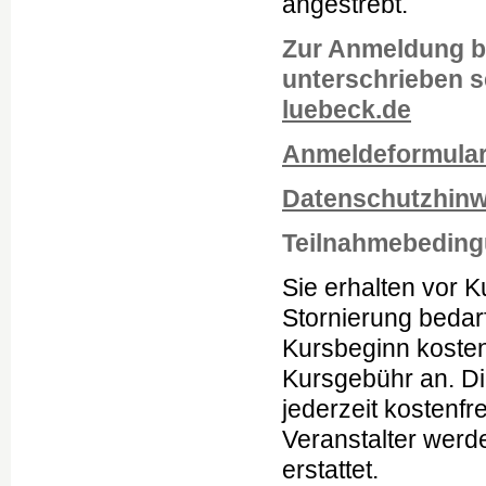
angestrebt.
Zur Anmeldung bi
unterschrieben 
luebeck.de
Anmeldeformula
Datenschutzhinwe
Teilnahmebedin
Sie erhalten vor K
Stornierung bedarf
Kursbeginn kosten
Kursgebühr an. Di
jederzeit kostenfr
Veranstalter werde
erstattet.