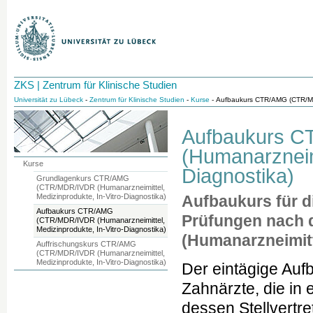
ZKS | Zentrum für Klinische Studien
Universität zu Lübeck
-
Zentrum für Klinische Studien
-
Kurse
- Aufbaukurs CTR/AMG (CTR/MDR
Aufbaukurs 
(Humanarzneimi
Kurse
Diagnostika)
Grundlagenkurs CTR/AMG
(CTR/MDR/IVDR (Humanarzneimittel,
Medizinprodukte, In-Vitro-Diagnostika)
Aufbaukurs für d
Aufbaukurs CTR/AMG
Prüfungen nach 
(CTR/MDR/IVDR (Humanarzneimittel,
Medizinprodukte, In-Vitro-Diagnostika)
(Humanarzneimitt
Auffrischungskurs CTR/AMG
(CTR/MDR/IVDR (Humanarzneimittel,
Medizinprodukte, In-Vitro-Diagnostika)
Der eintägige Aufb
Zahnärzte, die in 
dessen Stellvertr